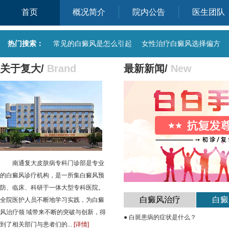
首页
概况简介
院内公告
医生团队
热门搜索：
常见的白癜风是怎么引起
女性治疗白癜风选择偏方
关于复大/
Brand
最新新闻/
New
南通复大皮肤病专科门诊部是专业
的白癜风诊疗机构，是一所集白癜风预
防、临床、科研于一体大型专科医院。
白癜风治疗
白癜
全院医护人员不断地学习实践，为白癜
风治疗领 域带来不断的突破与创新，得
● 白斑患病的症状是什么？
到了相关部门与患者们的...
[详情]