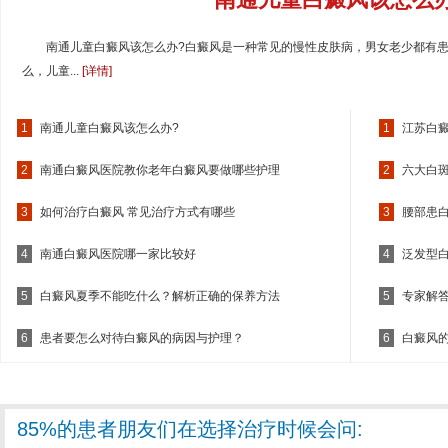
南通儿童白癜风该怎么办?白癜风是一种常见的慢性皮肤病，男女老少都有
么，儿童...
[详情]
1
南通儿童白癜风该怎么办?
1
江苏白
2
南通白癜风医院教你老年白癜风要做哪些护理
2
六大白
3
如何治疗白癜风 常见治疗方式有哪些
3
腰部患
4
南通白癜风医院哪一家比较好
4
泛发型
5
白癜风夏季不能吃什么？解析正确的保养方法
5
专家解
6
患者要怎么对待白癜风的病因与护理？
6
白癜风
85%的患者朋友们在选择治疗时候会问: