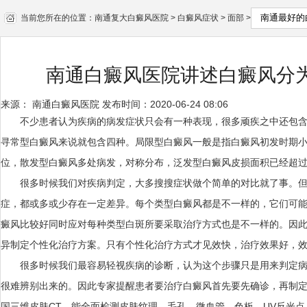
当前您所在的位置：
南通复大白癜风医院
>
白癜风症状
>
面部
>
南通白癜风医院讲述白癜风分
来源：
南通白癜风医院
发布时间：2020-06-24 08:06
不少患者认为疾病的病发症状只会有一种表现，很多顽疾之中还包含
寻常型白癜风来说就包含四种。局限型白癜风一般是指白癜风初发时期
位，散发型白癜风多处病发，对称分布，泛发型白癜风皮损面积已经超
很多时候我们对疾病判定，大多搜搜症状做个简单的对比就了事。但
症，都或多或少存在一定差异。每个类型白癜风都是不一样的，它们可
癜风比较好同时应对每种类型白斑所要采取治疗方式也是不一样的。因
异制定个性化治疗方案。只有个性化治疗方式才见效快，治疗效果好，
很多时候我们最容易轻视疾病的诊断，认为这个步骤只是用来判定病
很难辨别出来的。因此专家提醒患者要治疗白癜风首先要先确诊，再制
国三维皮肤CT，能全面检测皮肤纹理、毛孔、微血管、色板、UV反光