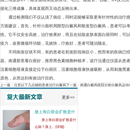
据化三维成像，具体直观而又动态反映出来。
通过检测我们不仅认清了病症，同时还能够采取更有针对性的治疗措
方面建议，首先，针对小面积局限型白癜风和散发型白癜风，患者可以考
统。它不仅安全高效，治疗效果好，而且在祛除皮肤表面白斑同时，可
疫力，改善微循环功能，见效快，疗效好，患者可随治随走。
男性白癜风后代会遗传
不同病发症状不同，有的患者在初发阶段病症小，然而有的疾病已经
吗
男性白癜风后代会遗传
器。
南通那里看白斑好
，推荐黑色素细胞种植术，该疗法通过仪器从患
吗？白癜风... [详细]
活素细胞母液直接定位于白斑区，活素细胞母液快速吸附，从而刺激黑
原色，从而达到有效治疗目的。
如何治疗青少年白癜风
可
上一篇：
注意以下几点辅助患者治疗白癜风
下一篇：
南通白癜风医院分析白癜风运动
如何治疗青少年白癜风
可以降低成... [详细]
更多>>
身上有白斑会扩散是什
么
身上有白斑会扩散是什
么病？身上... [详细]