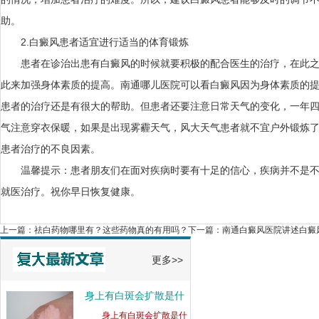
助。
2.白癜风患者适宜进行适当的体育锻炼
患者在诊治出患有白癜风的时候就要积极的配合医生的治疗，在此之
此来加强身体素质的提高。南通哪儿医院可以看白癜风因为身体素质的
患者的治疗还是有很大的帮助。但患者还要注意日常天气的变化，一年
气注意穿衣保暖，如果是出现雾霾天气，风大天气患者就不宜户外锻炼
男性白癜风后代会遗传
患者治疗的不良因素。
吗
男性白癜风后代会遗传
温馨提示：患者朋友们在面对疾病时要有十足的信心，疾病并不是不
吗？白癜风... [详细]
就医治疗。祝你早日恢复健康。
如何治疗青少年白癜风
可
上一篇：
祛白药物哪里有？这些药物真的有用吗？
下一篇：
南通白癜风医院讲述白癜
如何治疗青少年白癜风
可以降低成... [详细]
更多>>
身上有白斑会扩散是什
么
身上有白斑会扩散是什