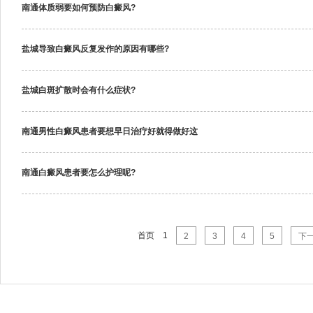
南通体质弱要如何预防白癜风?
盐城导致白癜风反复发作的原因有哪些?
盐城白斑扩散时会有什么症状?
南通男性白癜风患者要想早日治疗好就得做好这
南通白癜风患者要怎么护理呢?
首页
1
2
3
4
5
下