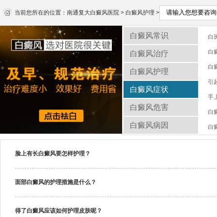
当前您所在的位置：
南通复大白癜风医院
>
白癜风护理
>
白癜风常识
白
白
白癜风治疗
白
白癜风护理
引
白癜风症状
手
白癜风危害
白
白癜风病因
白
脸上有长白癜风要怎样护理？
面部白癜风的护理措施是什么？
得了白癜风应该如何护理皮肤呢？