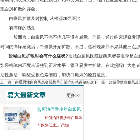
现白斑扩散的迹象。
白癜风扩散及时控制 从根源加强医治
有痛痒的感觉
一般而言，白癜风不痛不痒几乎没有感觉。但是，通过临床观察发现
男性白癜风后代会遗传
时间的痛痒感觉后，白斑就开始扩散。不过，这种现象并不如其他三点
吗
男性白癜风后代会遗传
盐城
白斑扩散时会有什么症状?
盐城白癜风医院提醒患者春夏季是白
吗？白癜风... [详细]
如果机体内环境未调整到正常水平，很容易发生扩散。在此提醒广大患
活性激活，唤醒受损色素细胞，加快白癜风的痊愈速度。
如何治疗青少年白癜风
可
上一篇：
南通男性白癜风患者要想早日治疗好就得做好这
下一篇：
盐城导致白癜风反
如何治疗青少年白癜风
可以降低成... [详细]
更多>>
身上有白斑会扩散是什
么
身上有白斑会扩散是什
么病？身上... [详细]