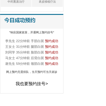
白癜风患处的皮肤瘙痒
中药熏蒸治疗
表皮移植疗法
是怎么回事... [详细]
白癜风患者容易受到什
么
白癜风患者容易受到什
*响应国家政策，开通网上预约挂号*
么刺激呢？... [详细]
詹先生 18分钟前 手掌白斑
预约成功
李先生 22分钟前 手部白斑
预约成功
王女士 31分钟前 腿部白斑
预约成功
刘同学 35分钟前 脸部白斑
预约成功
马女士 47分钟前 后背白斑
预约成功
谢先生 59分钟前 颈部白斑
预约成功
冯女士 1个小时前 脸部白斑
预约成功
网上预约无需排队，当天预约可当天就诊
黄先生 1个小时前 手掌白斑
预约成功
吴先生 1个小时前 胸部白斑
预约成功
我也要预约挂号>